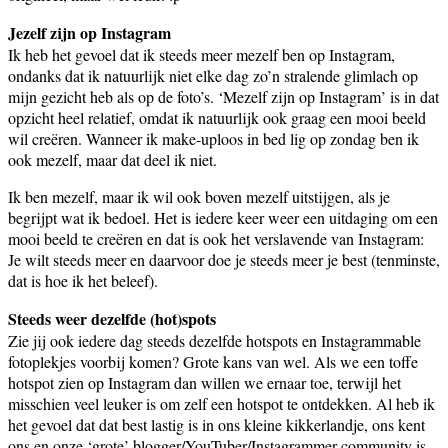
Jezelf zijn op Instagram
Ik heb het gevoel dat ik steeds meer mezelf ben op Instagram,
ondanks dat ik natuurlijk niet elke dag zo’n stralende glimlach op
mijn gezicht heb als op de foto’s. ‘Mezelf zijn op Instagram’ is in dat
opzicht heel relatief, omdat ik natuurlijk ook graag een mooi beeld
wil creëren. Wanneer ik make-uploos in bed lig op zondag ben ik
ook mezelf, maar dat deel ik niet.
Ik ben mezelf, maar ik wil ook boven mezelf uitstijgen, als je
begrijpt wat ik bedoel. Het is iedere keer weer een uitdaging om een
mooi beeld te creëren en dat is ook het verslavende van Instagram:
Je wilt steeds meer en daarvoor doe je steeds meer je best (tenminste,
dat is hoe ik het beleef).
Steeds weer dezelfde (hot)spots
Zie jij ook iedere dag steeds dezelfde hotspots en Instagrammable
fotoplekjes voorbij komen? Grote kans van wel. Als we een toffe
hotspot zien op Instagram dan willen we ernaar toe, terwijl het
misschien veel leuker is om zelf een hotspot te ontdekken. Al heb ik
het gevoel dat dat best lastig is in ons kleine kikkerlandje, ons kent
ons en onze ‘grote’ blogger/YouTuber/Instagrammer community is