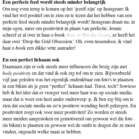
Een perfecte feed wordt steeds minder belangrijk
Om nog even terug te komen op het ‘jezelf zijn’ op Instagram: Ik
vind het wel positief om te zien en te lezen dat het hebben van een
perfecte feed steeds minder belangrijk wordt! Instagram draait nu, in
mijn ogen, meer om positiviteit in plaats van perfectie. Jennie
schreef er al over in haar e-book
How to Win the Gram
, ze heeft het
daar over ‘Drop the Grid Obsession.’ Oh, even tussendoor, ik vind
haar e-book een dikke vette aanrader!
En een perfect lichaam ook
Daarnaast zijn er ook steeds meer influencers die bezig zijn met
body positivity
en dat vind ik ook erg tof om te zien. Bijvoorbeeld
vijf jaar geleden was het eigenlijk ondenkbaar om foto’s te plaatsen
in een bikini als je geen “perfect” lichaam had. Triest, toch? Sowieso
heb ik het idee dat er vroeger veel meer haat was op sociale media,
maar dat is weer een heel ander onderwerp :p. Ik ben erg blij om te
zien dat sociale media nu zo’n positieve wending heeft gekregen. En
positiviteit zorgt ook voor meer positiviteit! Zo worden er steeds
meer meiden aangestoken en gemotiveerd om gewoon wel die foto
(in bikini) te plaatsen en gewoon wel de outfit te dragen die ze mooi
vinden, ongeacht welke maat ze hebben.