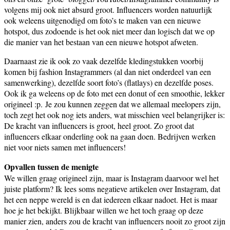
volgens mij ook niet absurd groot. Influencers worden natuurlijk
ook weleens uitgenodigd om foto’s te maken van een nieuwe
hotspot, dus zodoende is het ook niet meer dan logisch dat we op
die manier van het bestaan van een nieuwe hotspot afweten.
Daarnaast zie ik ook zo vaak dezelfde kledingstukken voorbij
komen bij fashion Instagrammers (al dan niet onderdeel van een
samenwerking), dezelfde soort foto’s (flatlays) en dezelfde poses.
Ook ik ga weleens op de foto met een donut of een smoothie, lekker
origineel :p. Je zou kunnen zeggen dat we allemaal meelopers zijn,
toch zegt het ook nog iets anders, wat misschien veel belangrijker is:
De kracht van influencers is groot, heel groot. Zo groot dat
influencers elkaar onderling ook na gaan doen. Bedrijven werken
niet voor niets samen met influencers!
Opvallen tussen de menigte
We willen graag origineel zijn, maar is Instagram daarvoor wel het
juiste platform? Ik lees soms negatieve artikelen over Instagram, dat
het een neppe wereld is en dat iedereen elkaar nadoet. Het is maar
hoe je het bekijkt. Blijkbaar willen we het toch graag op deze
manier zien, anders zou de kracht van influencers nooit zo groot zijn