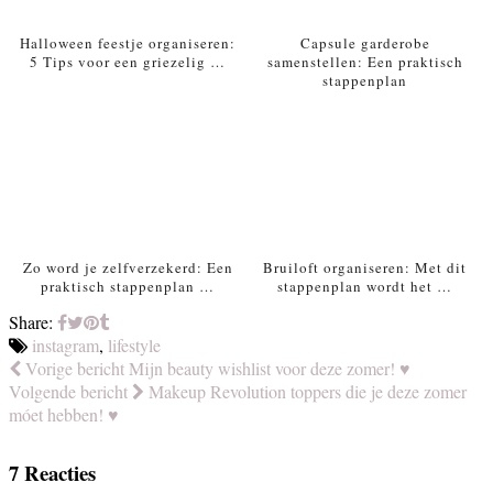
Halloween feestje organiseren:
Capsule garderobe
5 Tips voor een griezelig …
samenstellen: Een praktisch
stappenplan
Zo word je zelfverzekerd: Een
Bruiloft organiseren: Met dit
praktisch stappenplan …
stappenplan wordt het …
Share:
instagram
,
lifestyle
Vorige bericht
Mijn beauty wishlist voor deze zomer! ♥
Volgende bericht
Makeup Revolution toppers die je deze zomer
móet hebben! ♥
7 Reacties