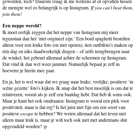
geworden, toch? Daarom vraag ik me weleens af of opvallen tussen
de menigte wel zo belangrijk is op Instagram.
If you can’t beat them,
join them!
Een neppe wereld?
Ik moet eerlijk zeggen dat het neppe van Instagram mij meer
tegenstaat dan het ‘niet origineel zijn.’ Een bord spaghetti bestellen
alleen voor een leuke foto (en niet opeten), tien outfitfoto’s maken op
één dag en niks daadwerkelijk dragen – of zelfs terugbrengen naar
de winkel, het gebeurt allemaal achter de schermen op Instagram.
Dát vind ik dan wel weer jammer. Natuurlijk bepaal je zelf in
hoeverre je hierin mee gaat.
En ja, het is wel waar dat we graag naar leuke, vrolijke, positieve ‘in
scène gezette’ foto’s kijken. Ik snap dat het best moeilijk is om dat te
relativeren, vooral als je zelf een baaldag hebt. Dat heb ik soms ook.
Maar je kunt het ook omdraaien: Instagram is vooral een plek voor
positiviteit, maar is dat erg? Is het juist niet fijn om een soort van
positieve
escape
te hebben? We weten allemaal dat het leven niet
alleen maar leuk is, maar je wilt toch ook niet met andermans shit
opgezadeld worden? :p