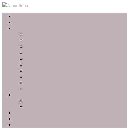
Home
Over mij
Categorieën
Advertorial
Beauty
Fashion
Lifestyle
Interieur
Food
Persoonlijk
Bloggen
Reizen
Ondernemen
Samenwerken
Adverteren
Mij inhuren als freelancer
Favorieten
Contact
Privacybeleid