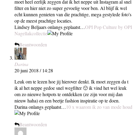
moet heel eerlijk zeggen dat ik het neppe uit Instagram al snel
filter en hier niet zo super gevoelig voor ben. Al blijf ik wel
echt kunnen genieten van die prachtige, mega gestylede foto’s
op de meest prachtige locaties.
Lindsey Beljaars onlangs geplaatst…
OPI Pop Culture by OPI
Nagellakcollectie
Beantwoorden
Darina
20 juni 2018 / 14:28
Leuk om te lezen hoe jij hierover denkt. Ik moet zeggen da t
ik al het neppe gedoe snel wegfilter 🙂 ik vind het wel leuk
om zo nieuwe hotpots te ontdekken (ze zijn voor mij dan
nieuw haha) en een beetje fashion inspiratie op te doen.
Darina onlangs geplaatst…
10 x waarom ik zo van mode houd
Beantwoorden