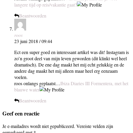
langere tijd op reis/vakantie gaat?
Beantwoorden
roos
23 juni 2018 / 09:44
Ect een super goed en interessant artikel was dit! Instagram is
zo’n groot deel van mijn leven geworden (dit klinkt wel heel
dramatisch). De ene dag maakt het mij echt gelukkig en de
andere dag maakt het mij alleen maar heel erg eenzaam
voelen.
roos onlangs geplaatst…
Ibiza Diaries III Formentera, met het
blauwe water
Beantwoorden
Geef een reactie
Je e-mailadres wordt niet gepubliceerd.
Vereiste velden zijn
gemarkeerd met
*