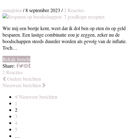
annajirina
/
8 september 2023
/
2 Reacties
Wie mij een beetje kent, weet dat ik dol ben op eten én op geld
besparen. Een lastige combinatie zou je zeggen, zeker nu de
boodschappen steeds duurder worden als gevolg van de inflatie.
Toch…
Bekijk bericht
Share:
2 Reacties
Oudere berichten
Nieuwere berichten
Nieuwere berichten
1
2
3
4
5
…