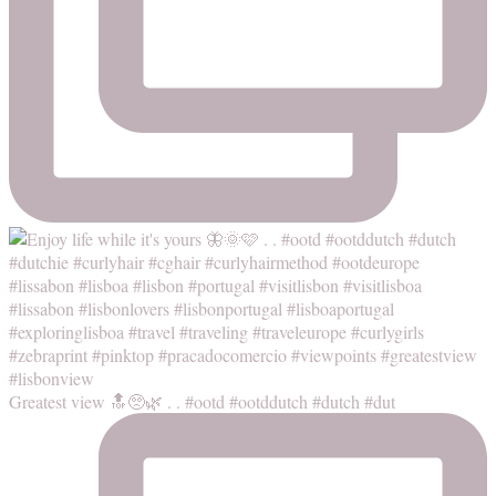
Greatest view 🔝🥺🌿 . . #ootd #ootddutch #dutch #dut