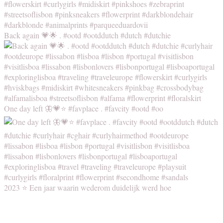
Back again 💗🌟 . #ootd #ootddutch #dutch #dutchie
One day left 🦋💗⭐️ #favplace . #favcity #ootd #oo
2023 ⭐️ Een jaar waarin wederom duidelijk werd hoe