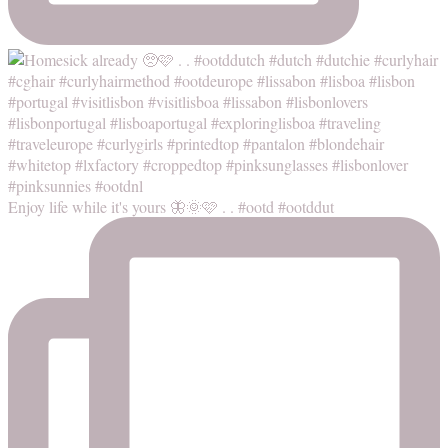
Enjoy life while it's yours 🦋🌞🩷 . . #ootd #ootddut