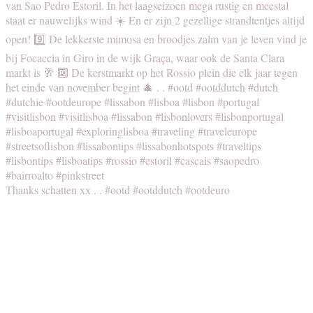
Thanks schatten xx . . #ootd #ootddutch #ootdeuro