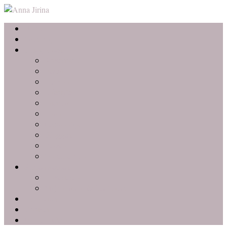
Home
Over mij
Categorieën
Advertorial
Beauty
Fashion
Lifestyle
Interieur
Food
Persoonlijk
Bloggen
Reizen
Ondernemen
Samenwerken
Adverteren
Mij inhuren als freelancer
Favorieten
Contact
Privacybeleid