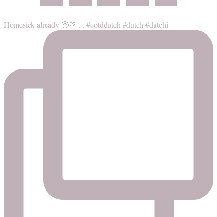
Homesick already 🥺🩷 . . #ootddutch #dutch #dutchi