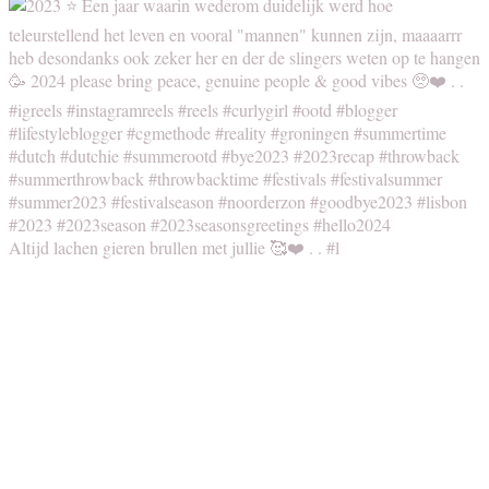
Altijd lachen gieren brullen met jullie 🥰❤️ . . #l