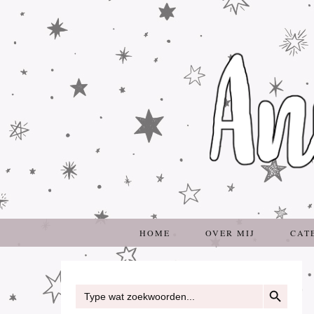
HOME
OVER MIJ
CAT
ZOEKKNOP
Zoek
naar: