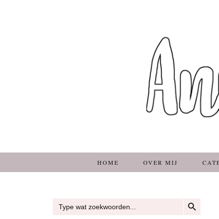
HOME
OVER MIJ
CAT
ZOEKKNOP
Zoek
naar: