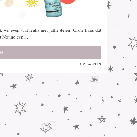
k wil even wat leuks met jullie delen. Grote kans dat
dat Notino een…
CHT
2 REACTIES