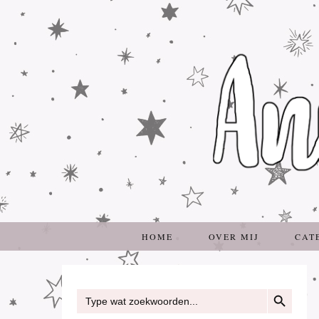
HOME
OVER MIJ
CAT
ZOEKKNOP
Zoek
naar: